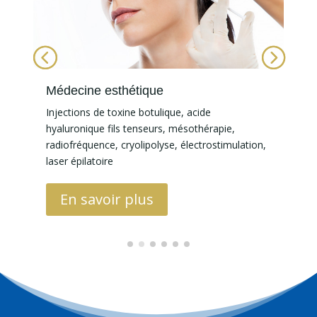
Médecine esthétique
D
Injections de toxine botulique, acide
D
hyaluronique fils tenseurs, mésothérapie,
e
radiofréquence, cryolipolyse, électrostimulation,
laser épilatoire
En savoir plus