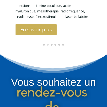
Injections de toxine botulique, acide
D
hyaluronique, mésothérapie, radiofréquence,
e
cryolipolyse, électrostimulation, laser épilatoire
En savoir plus
Vous souhaitez un
rendez-vous 