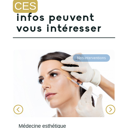
CES
infos peuvent 
vous intéresser
Nos interventions
Médecine esthétique
D