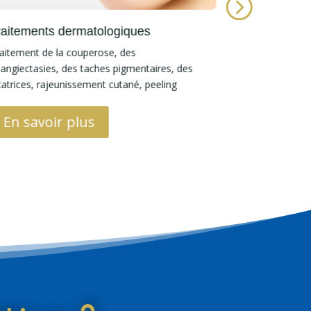
raitements dermatologiques
Dr Julien 
aitement de la couperose, des
Découvrez le Dr
langiectasies, des taches pigmentaires, des
et ses actes.
catrices, rajeunissement cutané, peeling
En savoi
En savoir plus